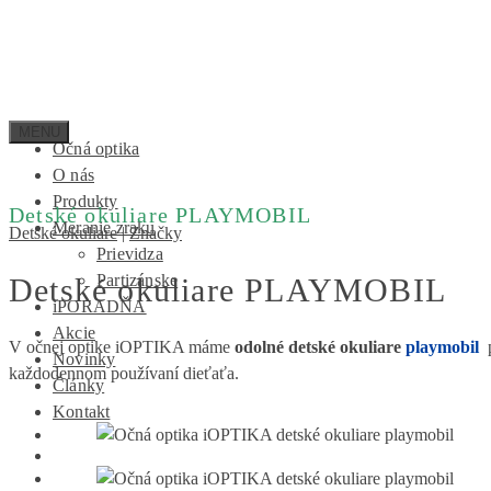
Očná optika
O nás
Produkty
Detské okuliare PLAYMOBIL
Meranie zraku
Detské okuliare
|
Značky
Prievidza
Partizánske
Detské okuliare PLAYMOBIL
iPORADŇA
Akcie
V očnej optike iOPTIKA máme
odolné
detské okuliare
playmobil
p
Novinky
každodennom používaní dieťaťa.
Články
Kontakt