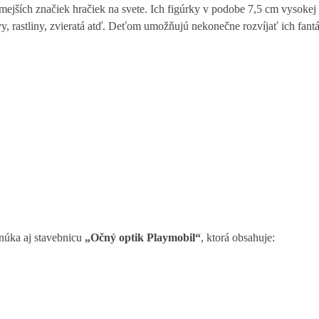
ámejších značiek hračiek na svete. Ich figúrky v podobe 7,5 cm vysok
 rastliny, zvieratá atď. Deťom umožňujú nekonečne rozvíjať ich fant
úka aj stavebnicu
„Očný optik Playmobil“
, ktorá obsahuje: