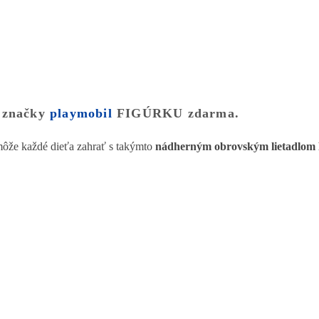
 značky
playmobil
FIGÚRKU zdarma.
môže každé dieťa zahrať s takýmto
nádherným obrovským lietadl