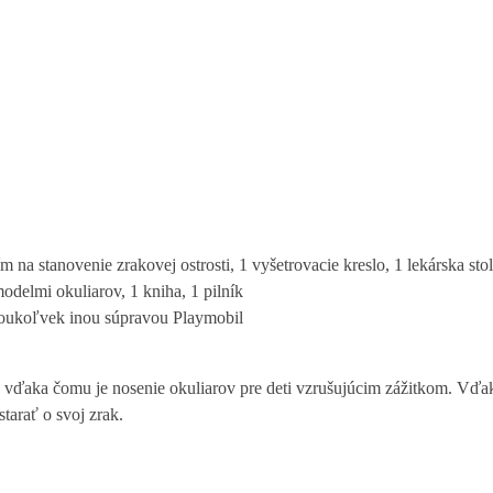
 na stanovenie zrakovej ostrosti, 1 vyšetrovacie kreslo, 1 lekárska stol
odelmi okuliarov, 1 kniha, 1 pilník
akoukoľvek inou súpravou Playmobil
iu, vďaka čomu je nosenie okuliarov pre deti vzrušujúcim zážitkom. 
tarať o svoj zrak.