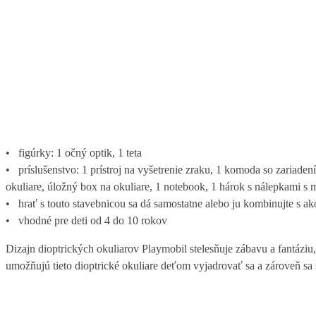
• figúrky: 1 očný optik, 1 teta
• príslušenstvo: 1 prístroj na vyšetrenie zraku, 1 komoda so zariadením
okuliare, úložný box na okuliare, 1 notebook, 1 hárok s nálepkami s m
• hrať s touto stavebnicou sa dá samostatne alebo ju kombinujte s 
• vhodné pre deti od 4 do 10 rokov
Dizajn dioptrických okuliarov Playmobil stelesňuje zábavu a fantáz
umožňujú tieto dioptrické okuliare deťom vyjadrovať sa a zároveň sa s