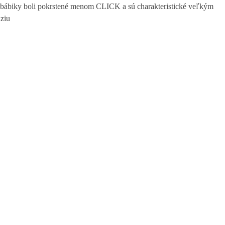
ej bábiky boli pokrstené menom CLICK a sú charakteristické veľkým
áziu