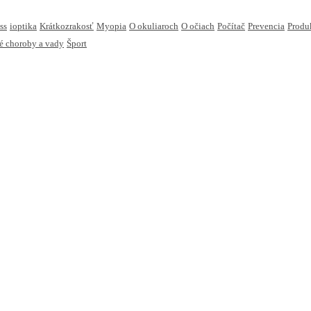
ss
ioptika
Krátkozrakosť
Myopia
O okuliaroch
O očiach
Počítač
Prevencia
Produ
é choroby a vady
Šport