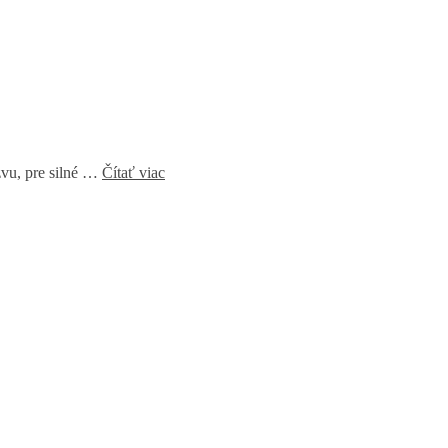
zvu, pre silné …
Čítať viac