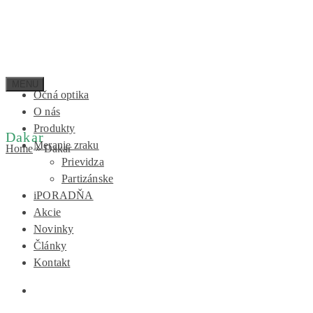
Očná optika
O nás
Produkty
Dakar
Meranie zraku
Home
»
Dakar
Prievidza
Partizánske
iPORADŇA
Akcie
Novinky
Články
Kontakt