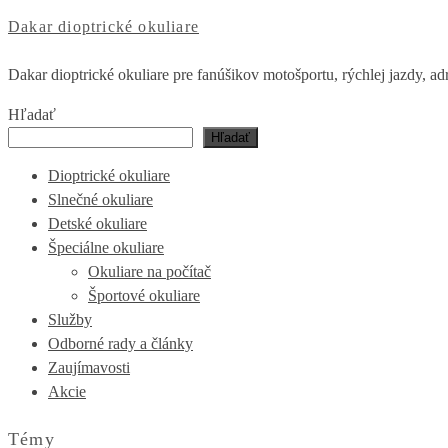
Dakar dioptrické okuliare
Dakar dioptrické okuliare pre fanúšikov motošportu, rýchlej jazdy, ad
Hľadať
Hľadať
Dioptrické okuliare
Slnečné okuliare
Detské okuliare
Špeciálne okuliare
Okuliare na počítač
Športové okuliare
Služby
Odborné rady a články
Zaujímavosti
Akcie
Témy