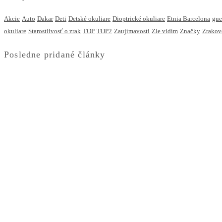
Akcie
Auto
Dakar
Deti
Detské okuliare
Dioptrické okuliare
Etnia Barcelona
gue
okuliare
Starostlivosť o zrak
TOP
TOP2
Zaujímavosti
Zle vidím
Značky
Zrakov
Posledne pridané články