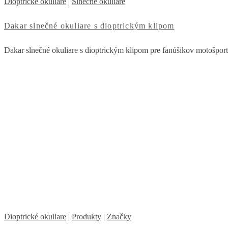
Dioptrické okuliare
|
Slnečné okuliare
Dakar slnečné okuliare s dioptrickým klipom
Dakar slnečné okuliare s dioptrickým klipom pre fanúšikov motošportu
Dioptrické okuliare
|
Produkty
|
Značky