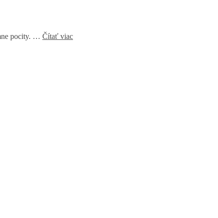
émne pocity. …
Čítať viac