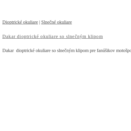
Dioptrické okuliare
|
Slnečné okuliare
Dakar dioptrické okuliare so slnečným klipom
Dakar dioptrické okuliare so slnečným klipom pre fanúšikov motošport