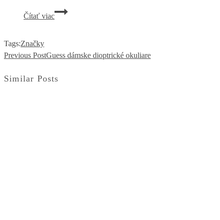
FARBA
Čítať viac
OČÍ
Tags:
Značky
Previous Post
Guess dámske dioptrické okuliare
Similar Posts