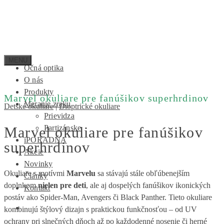
Očná optika
O nás
Produkty
Marvel okuliare pre fanúšikov superhrdinov
Meranie zraku
Detské okuliare
|
Dioptrické okuliare
Prievidza
Partizánske
Marvel okuliare pre fanúšikov
iPORADŇA
superhrdinov
Akcie
Novinky
Okuliare s motívmi
Marvelu
sa stávajú stále obľúbenejším
Články
doplnkom
nielen pre deti
, ale aj dospelých fanúšikov ikonických
Kontakt
postáv ako Spider-Man, Avengers či Black Panther. Tieto okuliare
kombinujú štýlový dizajn s praktickou funkčnosťou – od UV
ochrany pri slnečných dňoch až po každodenné nosenie či herné