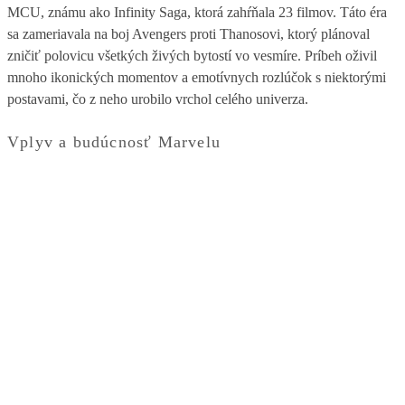
MCU, známu ako Infinity Saga, ktorá zahŕňala 23 filmov. Táto éra
sa zameriavala na boj Avengers proti Thanosovi, ktorý plánoval
zničiť polovicu všetkých živých bytostí vo vesmíre. Príbeh oživil
mnoho ikonických momentov a emotívnych rozlúčok s niektorými
postavami, čo z neho urobilo vrchol celého univerza.
Vplyv a budúcnosť Marvelu