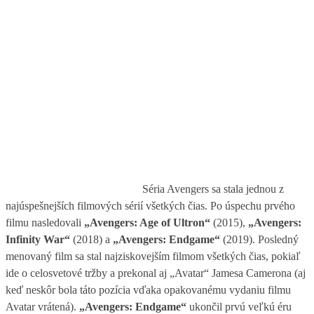
Séria Avengers sa stala jednou z
najúspešnejších filmových sérií všetkých čias. Po úspechu prvého
filmu nasledovali
„Avengers: Age of Ultron“
(2015),
„Avengers:
Infinity War“
(2018) a
„Avengers: Endgame“
(2019). Posledný
menovaný film sa stal najziskovejším filmom všetkých čias, pokiaľ
ide o celosvetové tržby a prekonal aj „Avatar“ Jamesa Camerona (aj
keď neskôr bola táto pozícia vďaka opakovanému vydaniu filmu
Avatar vrátená).
„Avengers: Endgame“
ukončil prvú veľkú éru