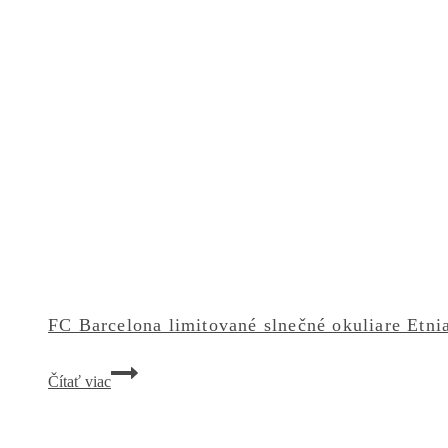
FC Barcelona limitované slnečné okuliare Etni
FC
Čítať viac
Barcelona
limitované
slnečné