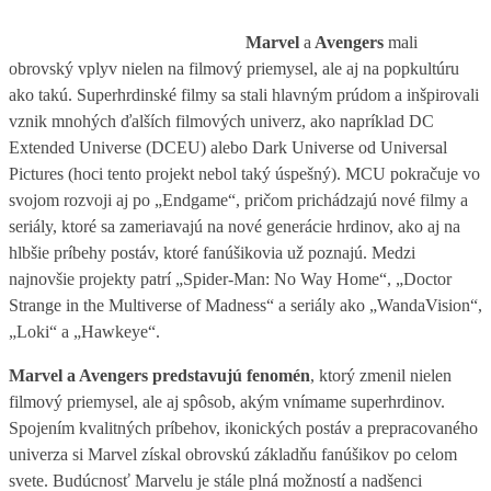
Marvel
a
Avengers
mali
obrovský vplyv nielen na filmový priemysel, ale aj na popkultúru
ako takú. Superhrdinské filmy sa stali hlavným prúdom a inšpirovali
vznik mnohých ďalších filmových univerz, ako napríklad DC
Extended Universe (DCEU) alebo Dark Universe od Universal
Pictures (hoci tento projekt nebol taký úspešný). MCU pokračuje vo
svojom rozvoji aj po „Endgame“, pričom prichádzajú nové filmy a
seriály, ktoré sa zameriavajú na nové generácie hrdinov, ako aj na
hlbšie príbehy postáv, ktoré fanúšikovia už poznajú. Medzi
najnovšie projekty patrí „Spider-Man: No Way Home“, „Doctor
Strange in the Multiverse of Madness“ a seriály ako „WandaVision“,
„Loki“ a „Hawkeye“.
Marvel a Avengers predstavujú fenomén
, ktorý zmenil nielen
filmový priemysel, ale aj spôsob, akým vnímame superhrdinov.
Spojením kvalitných príbehov, ikonických postáv a prepracovaného
univerza si Marvel získal obrovskú základňu fanúšikov po celom
svete. Budúcnosť Marvelu je stále plná možností a nadšenci