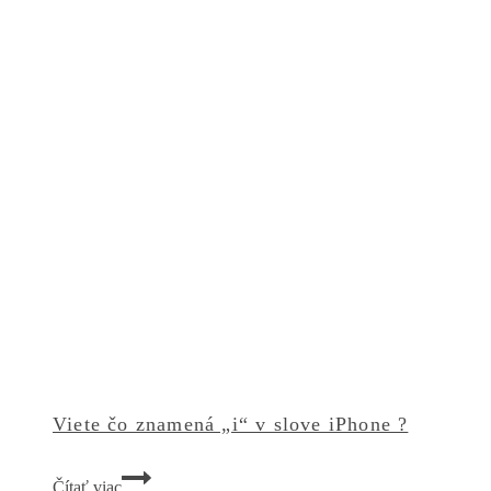
York
Yankees
Viete čo znamená „i“ v slove iPhone ?
Viete
Čítať viac