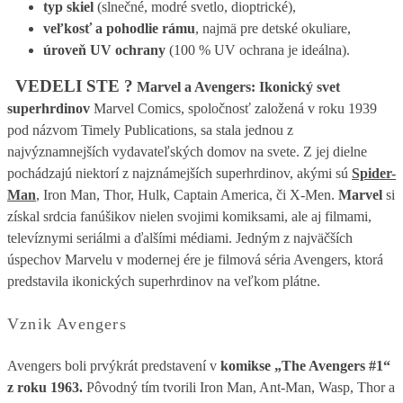
typ skiel
(slnečné, modré svetlo, dioptrické),
veľkosť a pohodlie rámu
, najmä pre detské okuliare,
úroveň UV ochrany
(100 % UV ochrana je ideálna).
VEDELI STE ?
Marvel a Avengers: Ikonický svet
superhrdinov
Marvel Comics, spoločnosť založená v roku 1939
pod názvom Timely Publications, sa stala jednou z
najvýznamnejších vydavateľských domov na svete. Z jej dielne
pochádzajú niektorí z najznámejších superhrdinov, akými sú
Spider-
Man
, Iron Man, Thor, Hulk, Captain America, či X-Men.
Marvel
si
získal srdcia fanúšikov nielen svojimi komiksami, ale aj filmami,
televíznymi seriálmi a ďalšími médiami. Jedným z najväčších
úspechov Marvelu v modernej ére je filmová séria Avengers, ktorá
predstavila ikonických superhrdinov na veľkom plátne.
Vznik Avengers
Avengers boli prvýkrát predstavení v
komikse „The Avengers #1“
z roku 1963.
Pôvodný tím tvorili Iron Man, Ant-Man, Wasp, Thor a