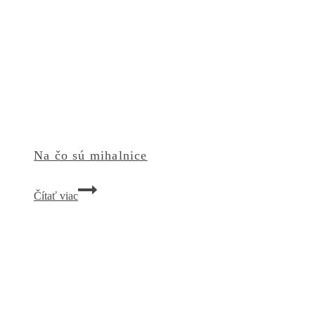
Na čo sú mihalnice
Na
Čítať viac
čo
sú
mihalnice