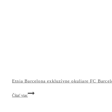
Etnia Barcelona exkluzívne okuliare FC Barcel
Etnia
Čítať viac
Barcelona
exkluzívne
okuliare