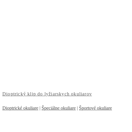
Dioptrický klip do lyžiarskych okuliarov
Dioptrické okuliare
|
Špeciálne okuliare
|
Športové okuliare