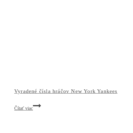
Vyradené čísla hráčov New York Yankees
Vyradené
Čítať viac
čísla
hráčov
New