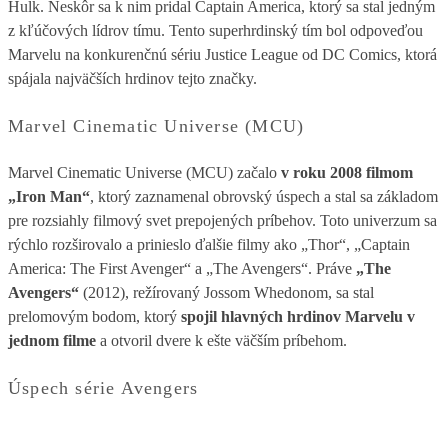
Hulk. Neskôr sa k nim pridal Captain America, ktorý sa stal jedným
z kľúčových lídrov tímu. Tento superhrdinský tím bol odpoveďou
Marvelu na konkurenčnú sériu Justice League od DC Comics, ktorá
spájala najväčších hrdinov tejto značky.
Marvel Cinematic Universe (MCU)
Marvel Cinematic Universe (MCU) začalo
v roku 2008 filmom
„Iron Man“
, ktorý zaznamenal obrovský úspech a stal sa základom
pre rozsiahly filmový svet prepojených príbehov. Toto univerzum sa
rýchlo rozširovalo a prinieslo ďalšie filmy ako „Thor“, „Captain
America: The First Avenger“ a „The Avengers“. Práve
„The
Avengers“
(2012), režírovaný Jossom Whedonom, sa stal
prelomovým bodom, ktorý
spojil hlavných hrdinov Marvelu v
jednom filme
a otvoril dvere k ešte väčším príbehom.
Úspech série Avengers