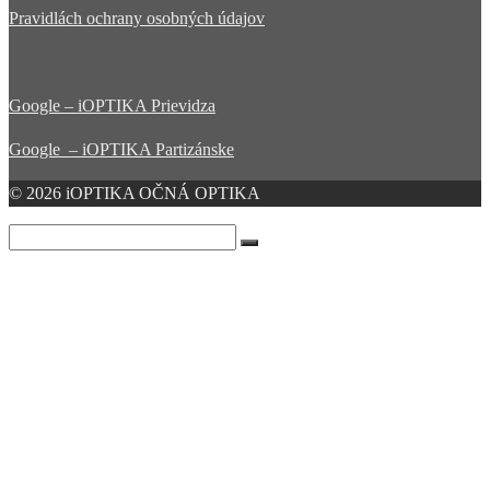
Pravidlách ochrany osobných údajov
Google – iOPTIKA Prievidza
Google – iOPTIKA Partizánske
© 2026 iOPTIKA OČNÁ OPTIKA
Search
for:
Očná optika
O nás
Produkty
Meranie zraku
Prievidza
Partizánske
iPORADŇA
Akcie
Novinky
Články