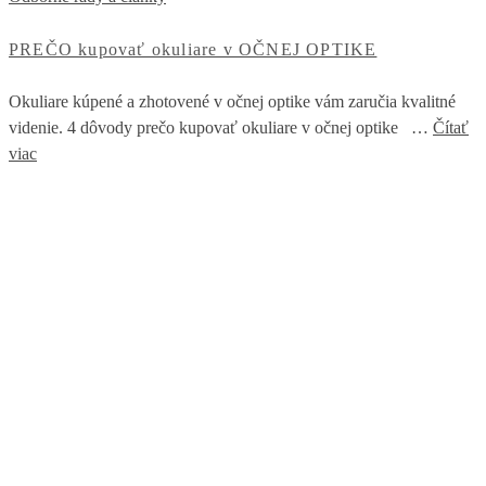
PREČO kupovať okuliare v OČNEJ OPTIKE
Okuliare kúpené a zhotovené v očnej optike vám zaručia kvalitné
videnie. 4 dôvody prečo kupovať okuliare v očnej optike …
Čítať
viac