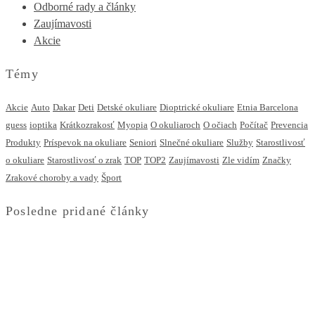
Odborné rady a články
Zaujímavosti
Akcie
Témy
Akcie
Auto
Dakar
Deti
Detské okuliare
Dioptrické okuliare
Etnia Barcelona
guess
ioptika
Krátkozrakosť
Myopia
O okuliaroch
O očiach
Počítač
Prevencia
Produkty
Príspevok na okuliare
Seniori
Slnečné okuliare
Služby
Starostlivosť
o okuliare
Starostlivosť o zrak
TOP
TOP2
Zaujímavosti
Zle vidím
Značky
Zrakové choroby a vady
Šport
Posledne pridané články