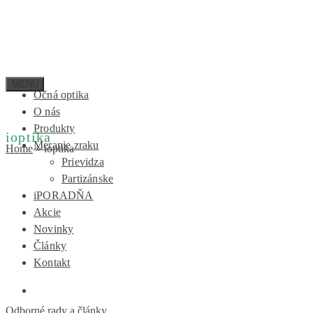
Očná optika
O nás
Produkty
ioptika
Meranie zraku
Home
»
ioptika
Prievidza
Partizánske
iPORADŇA
Akcie
Novinky
Články
Kontakt
Odborné rady a články