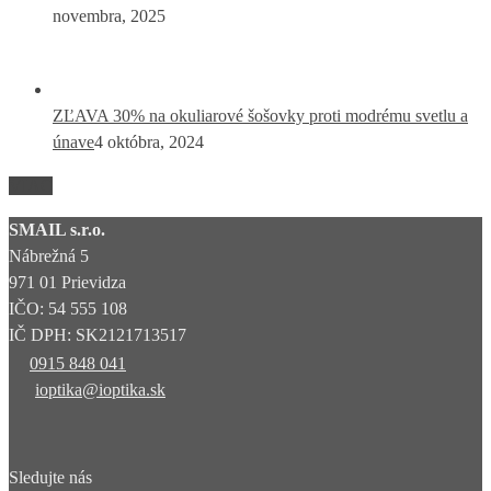
novembra, 2025
ZĽAVA 30% na okuliarové šošovky proti modrému svetlu a
únave
4 októbra, 2024
VIAC
SMAIL s.r.o.
Nábrežná 5
971 01 Prievidza
IČO: 54 555 108
IČ DPH: SK2121713517
0915 848 041
ioptika@ioptika.sk
Sledujte nás