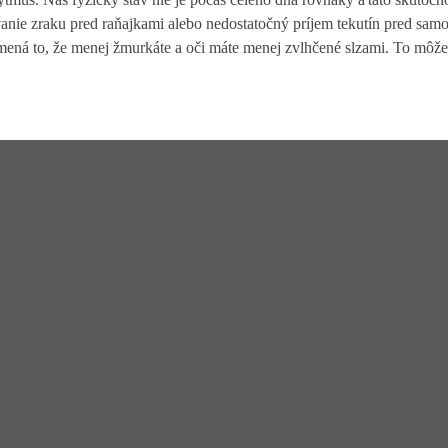
tovanie zraku pred raňajkami alebo nedostatočný príjem tekutín pred 
mená to, že menej žmurkáte a oči máte menej zvlhčené slzami. To môže 