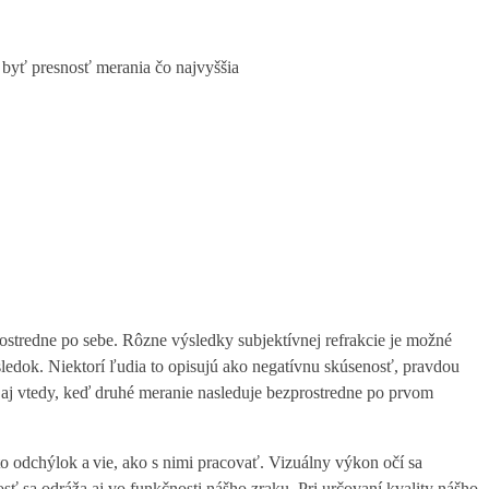
byť presnosť merania čo najvyššia
prostredne po sebe. Rôzne výsledky subjektívnej refrakcie je možné
ledok. Niektorí ľudia to opisujú ako negatívnu skúsenosť, pravdou
to aj vtedy, keď druhé meranie nasleduje bezprostredne po prvom
hto odchýlok a vie, ako s nimi pracovať. Vizuálny výkon očí sa
sť sa odráža aj vo funkčnosti nášho zraku. Pri určovaní kvality nášho