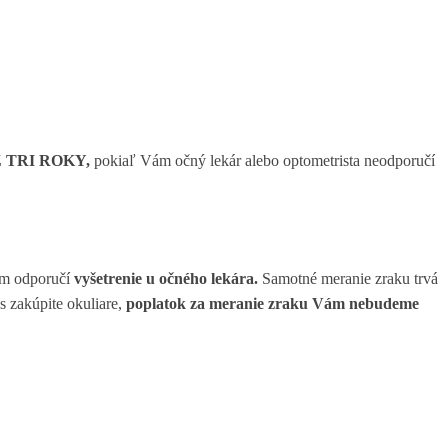
 TRI ROKY,
pokiaľ Vám očný lekár alebo optometrista neodporučí
ám odporučí
vyšetrenie u očného lekára.
Samotné meranie zraku trvá
s zakúpite okuliare,
poplatok za meranie zraku Vám nebudeme