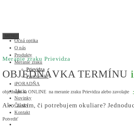
Očná optika
O nás
Produkty
Meranie zraku Prievidza
Meranie zraku
Prievidza
OBJEDNÁVKA TERMÍNU
Partizánske
iPORADŇA
Akcie
objednajte sa ONLINE na meranie zraku Prievidza alebo zavolajte
Novinky
Ako zistím, či potrebujem okuliare? Jednodu
Články
Kontakt
Potvrdiť