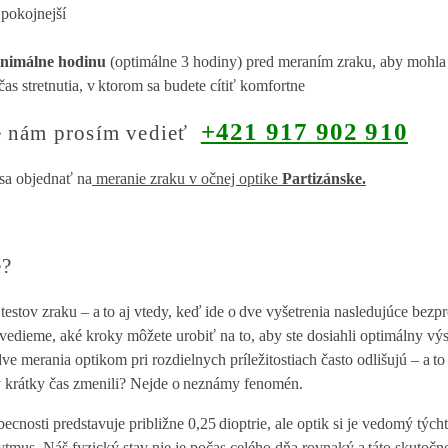
jpokojnejší
nimálne hodinu
(optimálne 3 hodiny) pred meraním zraku, aby mohla 
as stretnutia, v ktorom sa budete cítiť komfortne
+421 917 902 910
te nám prosím vedieť
sa objednať na
meranie zraku v očnej optike
Partizánske.
é?
 testov zraku – a to aj vtedy, keď ide o dve vyšetrenia nasledujúce bez
vedieme, aké kroky môžete urobiť na to, aby ste dosiahli optimálny výs
dve merania optikom pri rozdielnych príležitostiach často odlišujú – a 
ký krátky čas zmenili? Nejde o neznámy fenomén.
becnosti predstavuje približne 0,25 dioptrie, ale optik si je vedomý týc
tmus. Náš fyzický stav nie je počas celého dňa rovnaký a táto skutočno