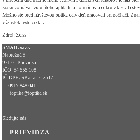
zraku zohráva svoju úlohu aj hladina hormónov a cukru v krvi. Tes
Možno ste pred návštevou optika celý deň pracovali pri počítači. Zna
výsledok testu zraku.
Zdroj: Zeiss
SMAIL s.r.o.
Nábrežná 5
971 01 Prievidza
IČO: 54 555 108
IČ DPH: SK2121713517
0915 848 041
ioptika@ioptika.sk
Sledujte nás
PRIEVIDZA