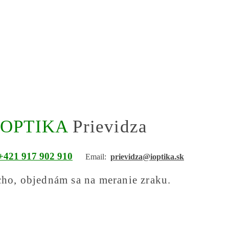
iOPTIKA
Prievidza
+421 917 902 910
Email:
prievidza@ioptika.sk
cho, objednám sa na meranie zraku.