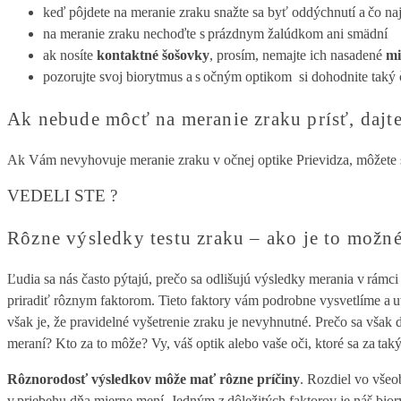
keď pôjdete na meranie zraku snažte sa byť oddýchnutí a čo na
na meranie zraku nechoďte s prázdnym žalúdkom ani smädní
ak nosíte
kontaktné šošovky
, prosím, nemajte ich nasadené
mi
pozorujte svoj biorytmus a s očným optikom si dohodnite taký č
Ak nebude môcť na meranie zraku prísť, daj
Ak Vám nevyhovuje meranie zraku v očnej optike Prievidza, môžete 
VEDELI STE ?
Rôzne výsledky testu zraku – ako je to možn
Ľudia sa nás často pýtajú, prečo sa odlišujú výsledky merania v rámci
priradiť rôznym faktorom. Tieto faktory vám podrobne vysvetlíme a u
však je, že pravidelné vyšetrenie zraku je nevyhnutné. Prečo sa však 
meraní? Kto za to môže? Vy, váš optik alebo vaše oči, ktoré sa za ta
Rôznorodosť výsledkov môže mať rôzne príčiny
. Rozdiel vo všeo
v priebehu dňa mierne mení. Jedným z dôležitých faktorov je náš biory