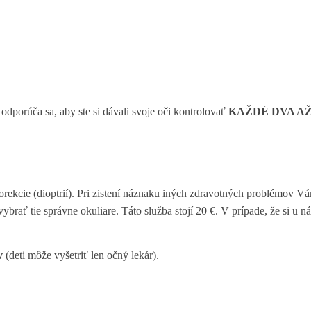
 odporúča sa, aby ste si dávali svoje oči kontrolovať
KAŽDÉ DVA AŽ
korekcie (dioptrií). Pri zistení náznaku iných zdravotných problémov V
ať tie správne okuliare. Táto služba stojí 20 €. V prípade, že si u ná
v
(deti môže vyšetriť len očný lekár).