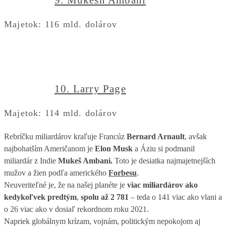
9. Mukesh Ambani
Majetok: 116 mld. dolárov
10. Larry Pаge
Majetok: 114 mld. dolárov
Rebríčku miliardárov kraľuje Francúz
Bernard Arnault
, avšak
najbohatším Američanom je
Elon Musk
a Áziu si podmanil
miliardár z Indie
Mukeš Ambani.
Toto je desiatka najmajetnejších
mužov a žien podľa amerického
Forbesu
.
Neuveriteľné je, že na našej planéte je
viac miliardárov ako
kedykoľvek predtým
,
spolu až 2 781
– teda o 141 viac ako vlani a
o 26 viac ako v dosiaľ rekordnom roku 2021.
Napriek globálnym krízam, vojnám, politickým nepokojom aj