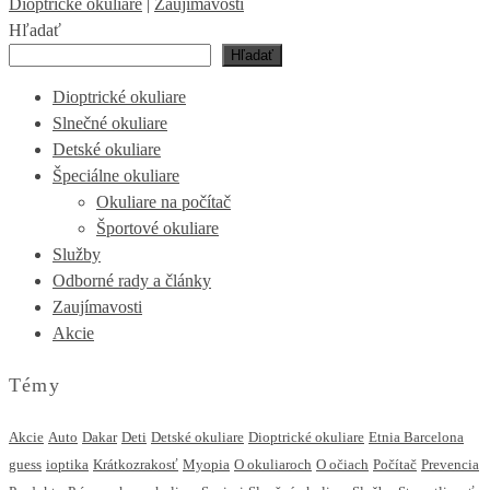
Dioptrické okuliare
|
Zaujímavosti
Hľadať
Hľadať
Dioptrické okuliare
Slnečné okuliare
Detské okuliare
Špeciálne okuliare
Okuliare na počítač
Športové okuliare
Služby
Odborné rady a články
Zaujímavosti
Akcie
Témy
Akcie
Auto
Dakar
Deti
Detské okuliare
Dioptrické okuliare
Etnia Barcelona
guess
ioptika
Krátkozrakosť
Myopia
O okuliaroch
O očiach
Počítač
Prevencia