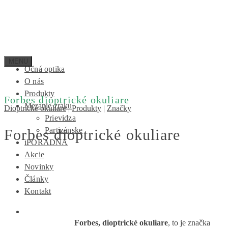
Očná optika
O nás
Produkty
Forbes dioptrické okuliare
Meranie zraku
Dioptrické okuliare
|
Produkty
|
Značky
Prievidza
Partizánske
Forbes dioptrické okuliare
iPORADŇA
Akcie
Novinky
Články
Kontakt
Forbes, dioptrické okuliare
, to je značka