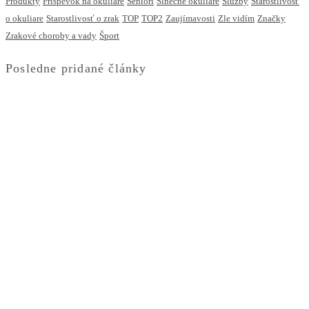
Produkty
Príspevok na okuliare
Seniori
Slnečné okuliare
Služby
Starostlivosť
o okuliare
Starostlivosť o zrak
TOP
TOP2
Zaujímavosti
Zle vidím
Značky
Zrakové choroby a vady
Šport
Posledne pridané články