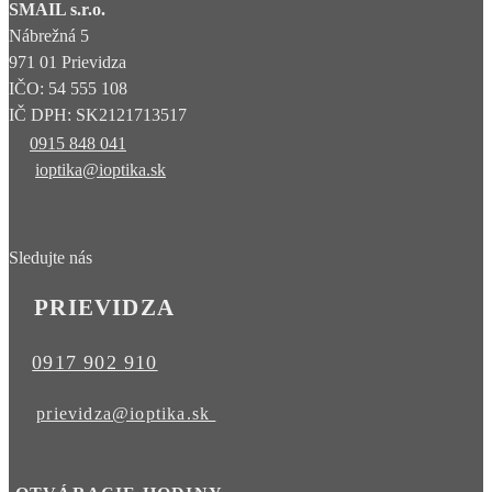
SMAIL s.r.o.
Nábrežná 5
971 01 Prievidza
IČO: 54 555 108
IČ DPH: SK2121713517
0915 848 041
ioptika@ioptika.sk
Sledujte nás
PRIEVIDZA
0917 902 910
prievidza@ioptika.sk