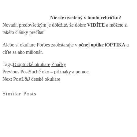
Nie ste uvedený v tomto rebríčku?
Nevadí, predovšetkým je dôležité, že dobre
VIDÍTE
a môžete si
takéto články prečítať
Alebo si okuliare Forbes zaobstarajte v
očnej optike iOPTIKA
a
cíťte sa ako milionár.
Tags:
Dioptrické okuliare
Značky
Previous Post
Suché oko – príznaky a pomoc
Next Post
L&J detské okuliare
Similar Posts