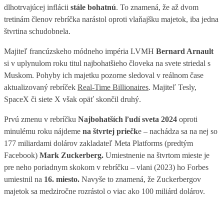
dlhotrvajúcej inflácii
stále bohatnú
. To znamená, že až dvom
tretinám členov rebríčka narástol oproti vlaňajšku majetok, iba jedna
štvrtina schudobnela.
Majiteľ francúzskeho módneho impéria LVMH
Bernard Arnault
si v uplynulom roku titul najbohatšieho človeka na svete striedal s
Muskom. Pohyby ich majetku pozorne sledoval v reálnom čase
aktualizovaný rebríček
Real-Time Billionaires
. Majiteľ Tesly,
SpaceX či siete X však opäť skončil druhý.
Prvú zmenu v rebríčku
Najbohatších ľudí sveta 2024
oproti
minulému roku nájdeme
na štvrtej priečk
e – nachádza sa na nej so
177 miliardami dolárov zakladateľ Meta Platforms (predtým
Facebook)
Mark Zuckerberg.
Umiestnenie na štvrtom mieste je
pre neho poriadnym skokom v rebríčku – vlani (2023) ho Forbes
umiestnil na
16. miesto.
Navyše to znamená, že Zuckerbergov
majetok sa medziročne rozrástol o viac ako 100 miliárd dolárov.