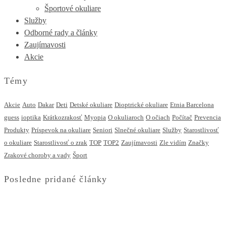
Športové okuliare
Služby
Odborné rady a články
Zaujímavosti
Akcie
Témy
Akcie
Auto
Dakar
Deti
Detské okuliare
Dioptrické okuliare
Etnia Barcelona
guess
ioptika
Krátkozrakosť
Myopia
O okuliaroch
O očiach
Počítač
Prevencia
Produkty
Príspevok na okuliare
Seniori
Slnečné okuliare
Služby
Starostlivosť
o okuliare
Starostlivosť o zrak
TOP
TOP2
Zaujímavosti
Zle vidím
Značky
Zrakové choroby a vady
Šport
Posledne pridané články