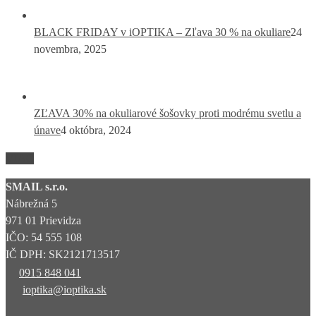
BLACK FRIDAY v iOPTIKA – Zľava 30 % na okuliare
24
novembra, 2025
ZĽAVA 30% na okuliarové šošovky proti modrému svetlu a
únave
4 októbra, 2024
VIAC
SMAIL s.r.o.
Nábrežná 5
971 01 Prievidza
IČO: 54 555 108
IČ DPH: SK2121713517
0915 848 041
ioptika@ioptika.sk