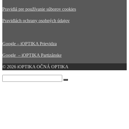
Pravidlá pre používanie súborov cookies
Pravidlách ochrany osobných údajov
Google – iOPTIKA Prievidza
Google – iOPTIKA Partizánske
© 2026 iOPTIKA OČNÁ OPTIKA
Search
for:
Očná optika
O nás
Produkty
Meranie zraku
Prievidza
Partizánske
iPORADŇA