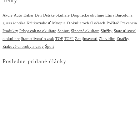
Témy
Akcie
Auto
Dakar
Deti
Detské okuliare
Dioptrické okuliare
Etnia Barcelona
guess
ioptika
Krátkozrakosť
Myopia
O okuliaroch
O očiach
Počítač
Prevencia
Produkty
Príspevok na okuliare
Seniori
Slnečné okuliare
Služby
Starostlivosť
o okuliare
Starostlivosť o zrak
TOP
TOP2
Zaujímavosti
Zle vidím
Značky
Zrakové choroby a vady
Šport
Posledne pridané články