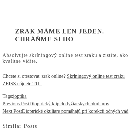
ZRAK MÁME LEN JEDEN.
CHRÁŇME SI HO
Absolvujte skríningový online test zraku a zistite, ako
kvalitne vidíte.
Chcete si otestovať zrak online?
Skríningový online test zraku
ZEISS nájdete TU.
Tags:
ioptika
Previous Post
Dioptrický klip do lyžiarskych okuliarov
Next Post
Dioptrické okuliare pomáhajú pri korekcii očných vád
Similar Posts