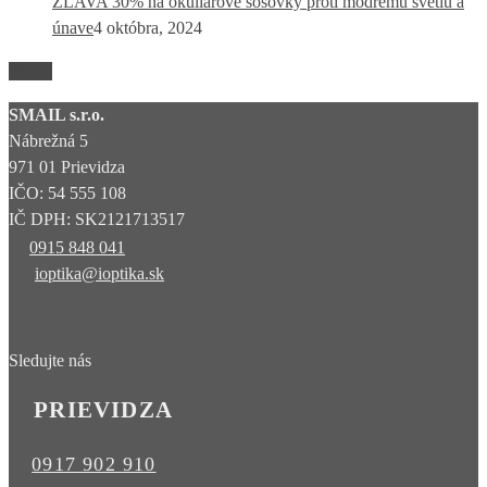
ZĽAVA 30% na okuliarové šošovky proti modrému svetlu a
únave
4 októbra, 2024
VIAC
SMAIL s.r.o.
Nábrežná 5
971 01 Prievidza
IČO: 54 555 108
IČ DPH: SK2121713517
0915 848 041
ioptika@ioptika.sk
Sledujte nás
PRIEVIDZA
0917 902 910