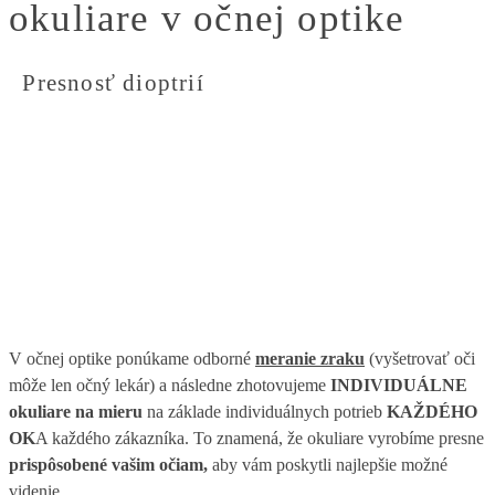
okuliare v očnej optike
Presnosť dioptrií
V očnej optike ponúkame odborné
meranie zraku
(vyšetrovať oči
môže len očný lekár) a následne zhotovujeme
INDIVIDUÁLNE
okuliare na mieru
na základe individuálnych potrieb
KAŽDÉHO
OK
A každého zákazníka. To znamená, že okuliare vyrobíme presne
prispôsobené vašim očiam,
aby vám poskytli najlepšie možné
videnie.