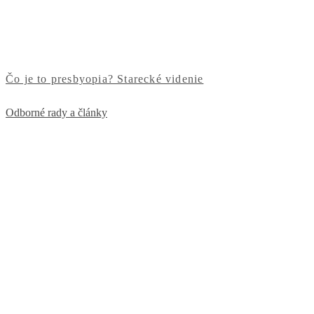
Čo je to presbyopia? Starecké videnie
Odborné rady a články