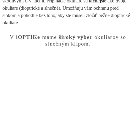
škodlivými UV lúčmi. Pripínacie okuliare sú
lacnejšie
ako dvoje
okuliare (dioptrické a slnečné). Umožňujú vám ochranu pred
slnkom a pohodlie bez toho, aby ste museli zložiť bežné dioptrické
okuliare.
V
iOPTIKe
máme
široký výber
okuliarov so
slnečným klipom.