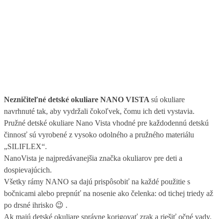
Nezničiteľné detské okuliare NANO VISTA
sú okuliare
navrhnuté tak, aby vydržali čokoľvek, čomu ich deti vystavia.
Pružné detské okuliare Nano Vista vhodné pre každodennú detskú
činnosť sú vyrobené z vysoko odolného a pružného materiálu
„SILIFLEX“.
NanoVista je najpredávanejšia značka okuliarov pre deti a
dospievajúcich.
Všetky rámy NANO sa dajú prispôsobiť na každé použitie s
bočnicami alebo prepnúť na nosenie ako čelenka: od tichej triedy až
po drsné ihrisko 😉 .
Ak majú detské okuliare správne korigovať zrak a riešiť očné vady,