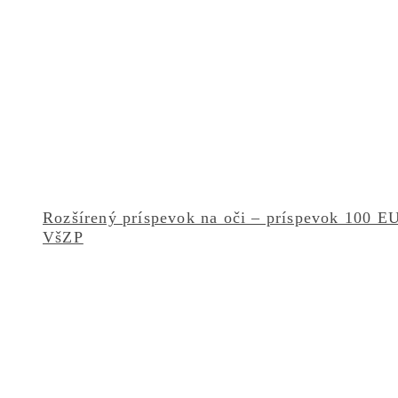
Rozšírený príspevok na oči – príspevok 100 E
VšZP