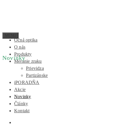
Očná optika
O nás
Produkty
Novinky
Meranie zraku
Prievidza
Partizánske
iPORADŇA
Akcie
Novinky
Články
Kontakt